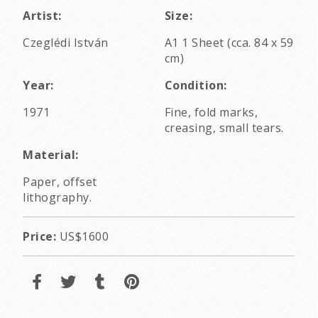
Artist:
Size:
Czeglédi István
A1 1 Sheet (cca. 84 x 59
cm)
Year:
Condition:
1971
Fine, fold marks,
creasing, small tears.
Material:
Paper, offset
lithography.
Price:
US$1600