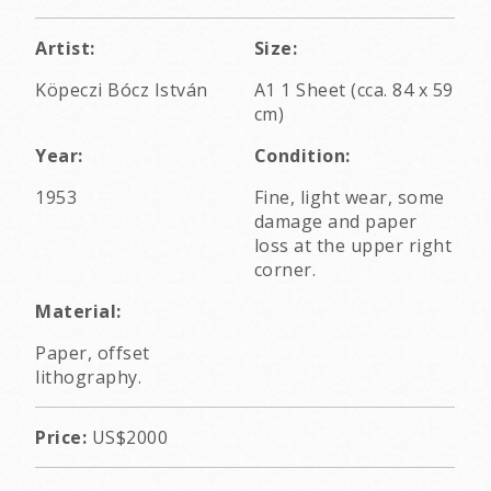
Artist:
Size:
Köpeczi Bócz István
A1 1 Sheet (cca. 84 x 59
cm)
Year:
Condition:
1953
Fine, light wear, some
damage and paper
loss at the upper right
corner.
Material:
Paper, offset
lithography.
Price:
US$2000