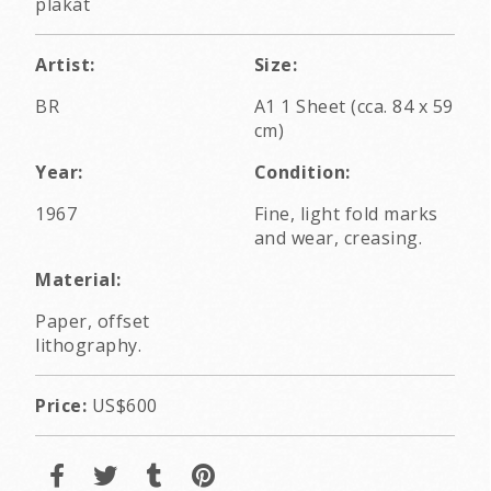
plakát
Artist:
Size:
BR
A1 1 Sheet (cca. 84 x 59
cm)
Year:
Condition:
1967
Fine, light fold marks
and wear, creasing.
Material:
Paper, offset
lithography.
Price:
US$600