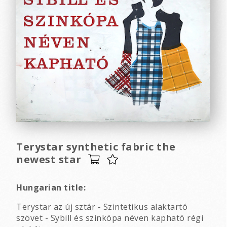
Terystar synthetic fabric the
newest star
Hungarian title:
Terystar az új sztár - Szintetikus alaktartó
szövet - Sybill és szinkópa néven kapható régi