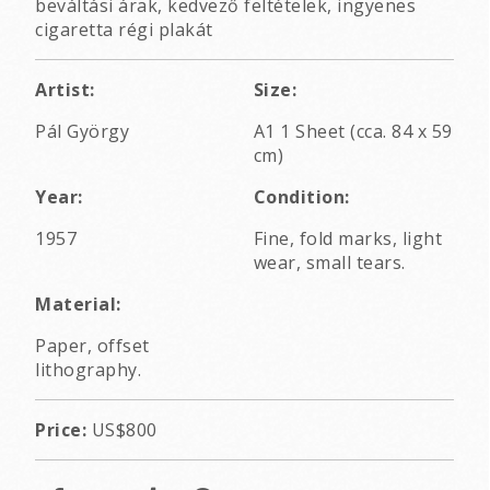
beváltási árak, kedvező feltételek, ingyenes
cigaretta régi plakát
Artist:
Size:
Pál György
A1 1 Sheet (cca. 84 x 59
cm)
Year:
Condition:
1957
Fine, fold marks, light
wear, small tears.
Material:
Paper, offset
lithography.
Price:
US$800